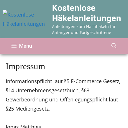
Zum
Kostenlose
Inhalt
Häkelanleitungen
springen
Anleitungen zum Nachhäkeln für
Anfänger und Fortgeschrittene
Menü
Impressum
Informationspflicht laut §5 E-Commerce Gesetz,
§14 Unternehmensgesetzbuch, §63
Gewerbeordnung und Offenlegungspflicht laut
§25 Mediengesetz.
Jonas Matthies