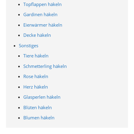
Topflappen häkeln
Gardinen häkeln
Eierwärmer häkeln
Decke häkeln
Sonstiges
Tiere häkeln
Schmetterling häkeln
Rose häkeln
Herz häkeln
Glasperlen häkeln
Blüten häkeln
Blumen häkeln