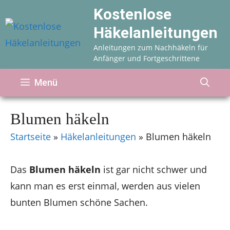
Zum
Kostenlose
Inhalt
Häkelanleitungen
springen
Anleitungen zum Nachhäkeln für
Anfänger und Fortgeschrittene
Menü
Blumen häkeln
Startseite
»
Häkelanleitungen
»
Blumen häkeln
Das
Blumen häkeln
ist gar nicht schwer und
kann man es erst einmal, werden aus vielen
bunten Blumen schöne Sachen.