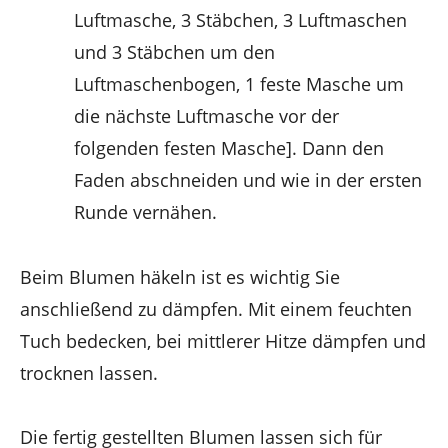
Luftmasche, 3 Stäbchen, 3 Luftmaschen
und 3 Stäbchen um den
Luftmaschenbogen, 1 feste Masche um
die nächste Luftmasche vor der
folgenden festen Masche]. Dann den
Faden abschneiden und wie in der ersten
Runde vernähen.
Beim Blumen häkeln ist es wichtig Sie
anschließend zu dämpfen. Mit einem feuchten
Tuch bedecken, bei mittlerer Hitze dämpfen und
trocknen lassen.
Die fertig gestellten Blumen lassen sich für