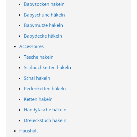
Babysocken häkeln
Babyschuhe häkeln
Babymütze häkeln
Babydecke häkeln
Accessoires
Tasche häkeln
Schlauchketten häkeln
Schal häkeln
Perlenketten häkeln
Ketten häkeln
Handytasche häkeln
Dreieckstuch häkeln
Haushalt